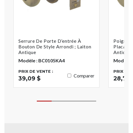
Serrure De Porte D’entrée À
Poignée 
Bouton De Style Arrondi ; Laiton
Placard 
Antique
Antique
Modèle : BC0105KA4
Modèle 
PRIX DE VENTE :
PRIX DE 
Comparer
39,09 $
28,71 