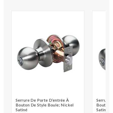
Serrure De Porte D’entrée À
Serrure 
Bouton De Style Boule; Nickel
Bouton D
Satiné
Satiné