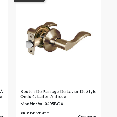
 À
Bouton De Passage Du Levier De Style
ue
Ondulé; Laiton Antique
Modèle : WL0405BOX
PRIX DE VENTE :
er
Comparer