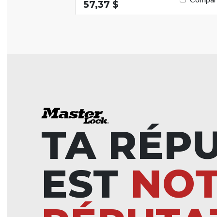
57,37 $
TA RÉP
EST
NO