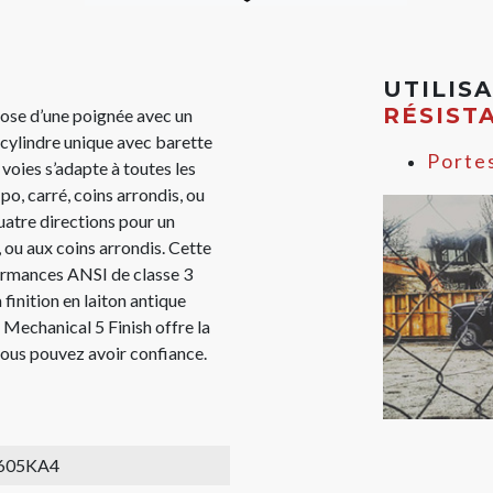
UTILIS
RÉSIST
e d’une poignée avec un
 cylindre unique avec barette
Porte
x voies s’adapte à toutes les
o, carré, coins arrondis, ou
uatre directions pour un
 ou aux coins arrondis. Cette
ormances ANSI de classe 3
 finition en laiton antique
Mechanical 5 Finish offre la
 vous pouvez avoir confiance.
605KA4