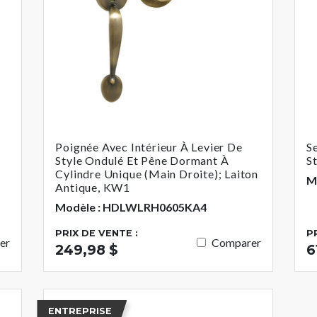
Poignée Avec Intérieur À Levier De
S
Style Ondulé Et Pêne Dormant À
S
Cylindre Unique (main Droite); Laiton
M
Antique, KW1
Modèle : HDLWLRH0605KA4
PRIX DE VENTE :
P
er
Comparer
249,98 $
6
ENTREPRISE