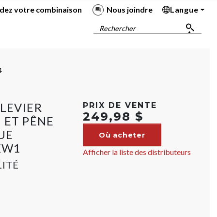
dez votre combinaison
Nous joindre
Langue
Ba
Ba
Ba
Ba
Rechercher
4
LEVIER
PRIX DE VENTE
249,98 $
 ET PÊNE
UE
Où acheter
 KW1
Afficher la liste des distributeurs
LITÉ