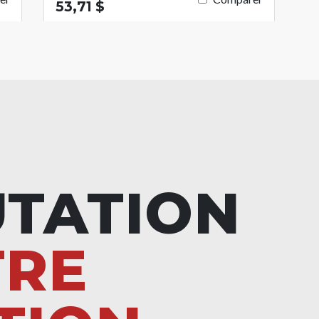
53,71 $
UTATION
TRE