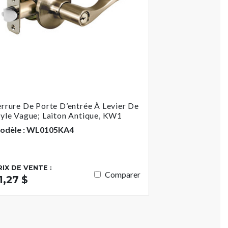
errure De Porte D’entrée À Levier De
tyle Vague; Laiton Antique, KW1
odèle : WL0105KA4
RIX DE VENTE :
Comparer
1,27 $