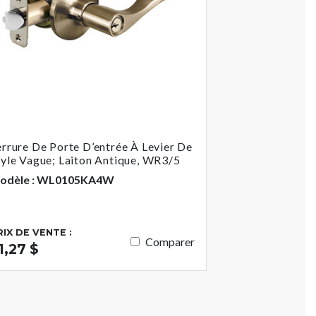
errure De Porte D’entrée À Levier De
tyle Vague; Laiton Antique, WR3/5
odèle : WL0105KA4W
RIX DE VENTE :
Comparer
1,27 $