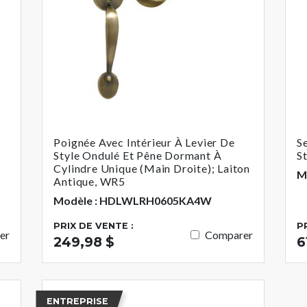
Poignée Avec Intérieur À Levier De
S
Style Ondulé Et Pêne Dormant À
S
Cylindre Unique (main Droite); Laiton
M
Antique, WR5
Modèle : HDLWLRH0605KA4W
PRIX DE VENTE :
P
er
Comparer
249,98 $
6
ENTREPRISE