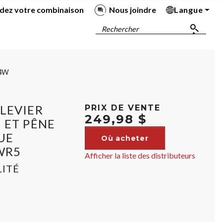
dez votre combinaison
Nous joindre
Langue
Ba
Ba
Ba
Ba
Rechercher
4W
LEVIER
PRIX DE VENTE
249,98 $
 ET PÊNE
UE
Où acheter
 WR5
Afficher la liste des distributeurs
LITÉ