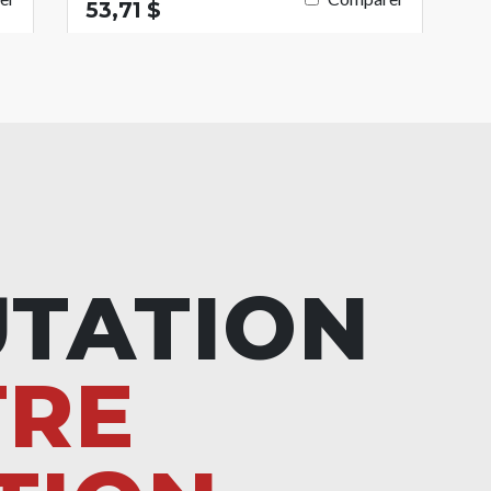
53,71 $
UTATION
TRE