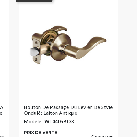
 À
Bouton De Passage Du Levier De Style
ue
Ondulé; Laiton Antique
Modèle : WL0405BOX
PRIX DE VENTE :
er
Comparer