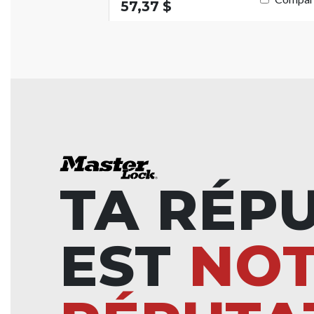
57,37 $
TA RÉP
EST
NO