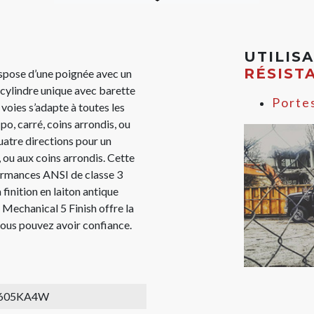
UTILIS
RÉSIST
se d’une poignée avec un
 cylindre unique avec barette
Porte
x voies s’adapte à toutes les
o, carré, coins arrondis, ou
uatre directions pour un
 ou aux coins arrondis. Cette
ormances ANSI de classe 3
 finition en laiton antique
Mechanical 5 Finish offre la
 vous pouvez avoir confiance.
605KA4W