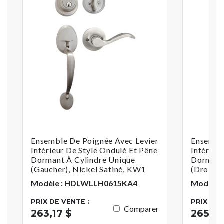
Ensemble De Poignée Avec Levier
Ensembl
Intérieur De Style Ondulé Et Pêne
Intérieu
Dormant À Cylindre Unique
Dormant
(gaucher), Nickel Satiné, KW1
(droitie
Modèle : HDLWLLH0615KA4
Modèle 
PRIX DE VENTE :
PRIX DE 
Comparer
263,17 $
265,22