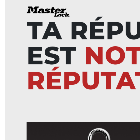
TA RÉP
EST
NO
RÉPUTA