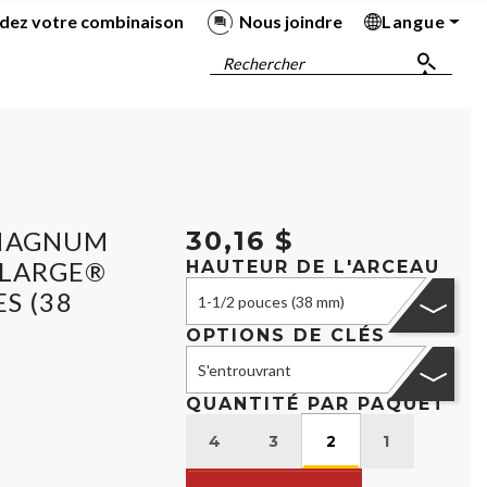
dez votre combinaison
Nous joindre
Langue
Ba
Ba
Ba
Ba
Rechercher
 MAGNUM
30,16 $
 LARGE®
HAUTEUR DE L'ARCEAU
S (38
1-1/2 pouces (38 mm)
OPTIONS DE CLÉS
S'entrouvrant
QUANTITÉ PAR PAQUET
4
3
2
1