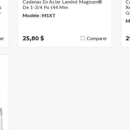
Cadenas En Acier Laminé Magnum®
C
s
De 1-3/4 Po (44 Mm
R
-
G
Modèle : M1XT
M
25,80 $
2
er
Comparer