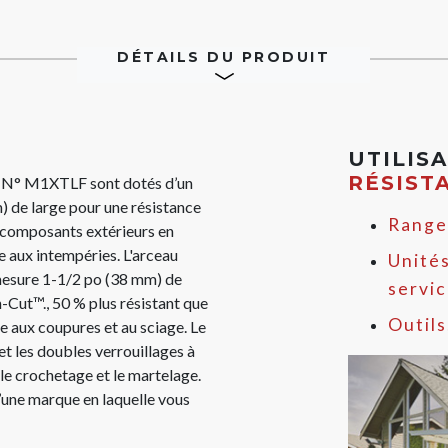
DÉTAILS DU PRODUIT
UTILIS
RÉSIST
 N° M1XTLF sont dotés d’un
) de large pour une résistance
Range
de composants extérieurs en
e aux intempéries. L'arceau
Unités
mesure 1-1/2 po (38 mm) de
servi
-Cut™., 50 % plus résistant que
Outils
e aux coupures et au sciage. Le
et les doubles verrouillages à
 le crochetage et le martelage.
 d’une marque en laquelle vous