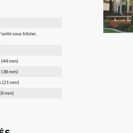
'unité sous blister,
t
s (44 mm)
s (38 mm)
s (21 mm)
 (8 mm)
ÉS