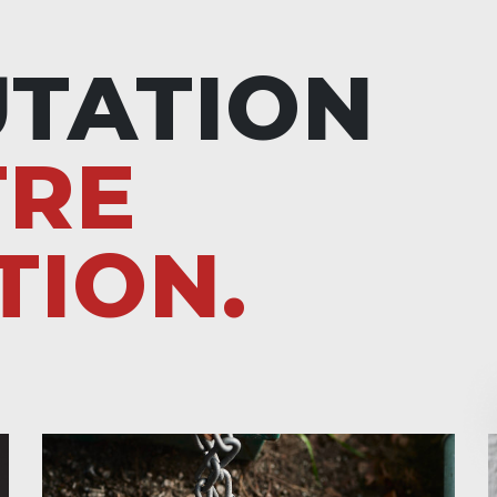
UTATION
TRE
TION.