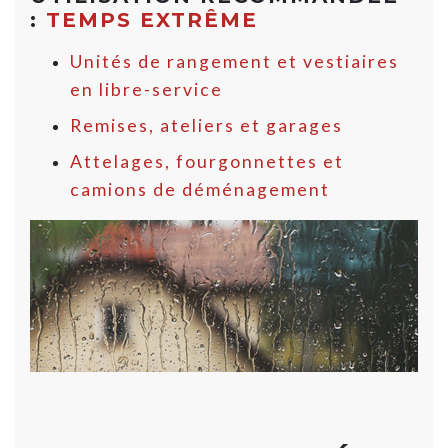
:
TEMPS EXTRÊME
Unités de rangement et vestiaires
en libre-service
Remises, ateliers et garages
Attelages, fourgonnettes et
camions de déménagement