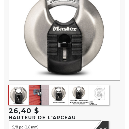
3
Reviews.
Same
page
link.
26,40 $
HAUTEUR DE L'ARCEAU
5/8 po (16 mm)