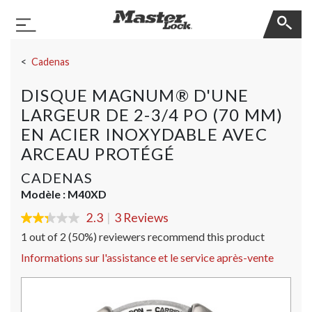
Master Lock
Basculer la navigation
Sauter la navigation
Cadenas
DISQUE MAGNUM® D'UNE
LARGEUR DE 2-3/4 PO (70 MM)
EN ACIER INOXYDABLE AVEC
ARCEAU PROTÉGÉ
CADENAS
Modèle :
M40XD
2.3
|
3 Reviews
2.3
out
1 out of 2 (50%) reviewers recommend this product
of
5
Informations sur l'assistance et le service après-vente
stars,
average
rating
value.
Read