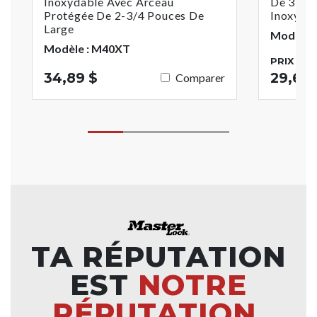
Inoxydable Avec Arceau
De 3-1/8
Protégée De 2-3/4 Pouces De
Inoxyda
Large
Modèle 
Modèle : M40XT
PRIX DE 
34,89 $
29,62 
Comparer
TA RÉPUTATION
EST
NOTRE
RÉPUTATION.