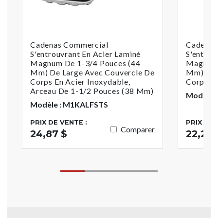
Cadenas Commercial
Cadenas
S'entrouvrant En Acier Laminé
S'entrou
Magnum De 1-3/4 Pouces (44
Magnum 
Mm) De Large Avec Couvercle De
Mm) De 
Corps En Acier Inoxydable,
Corps En
Arceau De 1-1/2 Pouces (38 Mm)
Modèle 
Modèle : M1KALFSTS
PRIX DE VENTE :
PRIX DE 
Comparer
24,87 $
22,27 