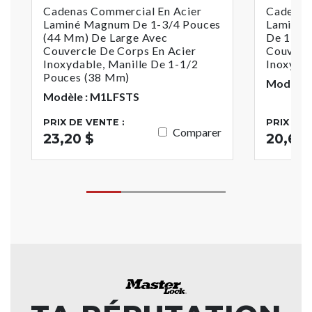
Cadenas Commercial En Acier
Cadenas
Laminé Magnum De 1-3/4 Pouces
Laminé 
(44 Mm) De Large Avec
De 1-3/
Couvercle De Corps En Acier
Couvercl
Inoxydable, Manille De 1-1/2
Inoxyda
Pouces (38 Mm)
Modèle 
Modèle : M1LFSTS
PRIX DE VENTE :
PRIX DE 
Comparer
23,20 $
20,60 