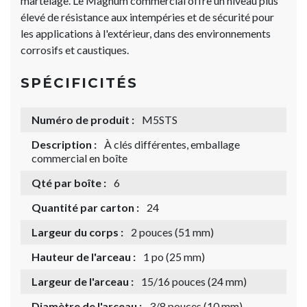
martelage. Le Magnum commercial offre un niveau plus
élevé de résistance aux intempéries et de sécurité pour
les applications à l'extérieur, dans des environnements
corrosifs et caustiques.
SPÉCIFICITÉS
Numéro de produit :
M5STS
Description :
À clés différentes, emballage
commercial en boîte
Qté par boîte :
6
Quantité par carton :
24
Largeur du corps :
2 pouces (51 mm)
Hauteur de l'arceau :
1 po (25 mm)
Largeur de l'arceau :
15/16 pouces (24 mm)
Diamètre de l'arceau :
3/8 pouces (10 mm)