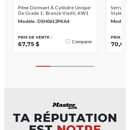
Pêne Dormant À Cylindre Unique
Serrure 
De Grade 1; Bronze Vieilli, KW1
Style Re
Modèle : DSH0612PKA4
Modèle 
PRIX DE VENTE :
PRIX DE 
Comparer
67,75 $
70,06 
TA RÉPUTATION
EST
NOTRE