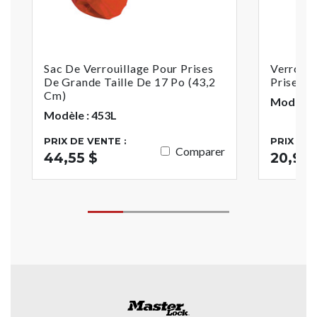
Sac De Verrouillage Pour Prises
Verrouil
De Grande Taille De 17 Po (43,2
Prises D
Cm)
Modèle :
Modèle : 453L
PRIX DE VENTE :
PRIX DE 
Comparer
44,55 $
20,94 