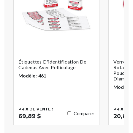
Étiquettes D'identification De
Verrouil
Cadenas Avec Pelliculage
Rotatif,
Pouces 
Modèle : 461
Diamètr
Modèle :
PRIX DE VENTE :
PRIX DE 
Comparer
69,89 $
20,82 