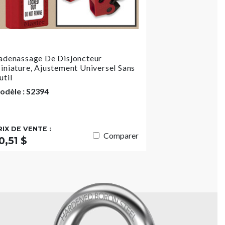
adenassage De Disjoncteur
iniature, Ajustement Universel Sans
util
odèle : S2394
RIX DE VENTE :
Comparer
0,51 $