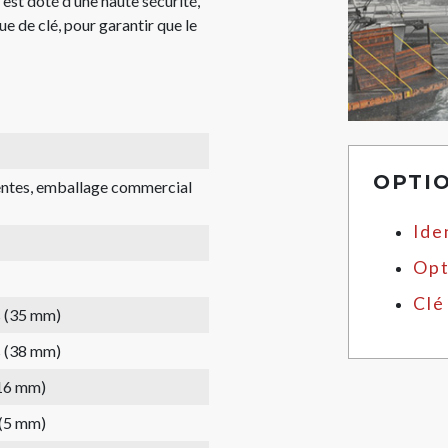
s est doté d’une haute sécurité,
ue de clé, pour garantir que le
OPTI
rentes, emballage commercial
Ide
Opt
Clé
s (35 mm)
s (38 mm)
(16 mm)
 (5 mm)