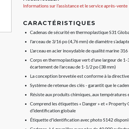
Informations sur l'assistance et le service après-vente
CARACTÉRISTIQUES
Cadenas de sécurité en thermoplastique S31 Globa
l'arceau de 3/16 po (4,76 mm) de diamètre s’adapte
L'arceau en acier inoxydable de qualité marine 316 
Corps en thermoplastique vert d'une largeur de 1-
écartement de l'arceau de 1-1/2 po (38 mm)
La conception brevetée est conforme à la directiv
Système de retenue des clés - garantit que le caden
Résiste aux produits chimiques, aux températures 
Comprend les étiquettes « Danger » et « Property Of
d’identification globale
Étiquette d'identification avec photo S142 disponi
Cadenas, à 6 goupilles avec plus de 40 000 cylindr