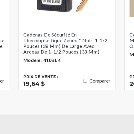
Cadenas De Sécurité En
C
ue
Thermoplastique Zenex™ Noir, 1-1/2
M
ge
Pouces (38 Mm) De Large Avec
O
Arceau De 1-1/2 Pouces (38 Mm)
M
Modèle : 410BLK
PRIX DE VENTE :
P
er
Comparer
19,64 $
2