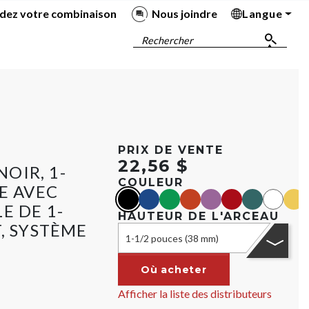
dez votre combinaison
Nous joindre
Langue
Ba
Ba
Ba
Ba
Rechercher
PRIX DE VENTE
22,56 $
OIR, 1-
COULEUR
E AVEC
black
blue
green
orange
purple
red
teal
Blanc
yell
E DE 1-
HAUTEUR DE L'ARCEAU
, SYSTÈME
1-1/2 pouces (38 mm)
Où acheter
Afficher la liste des distributeurs