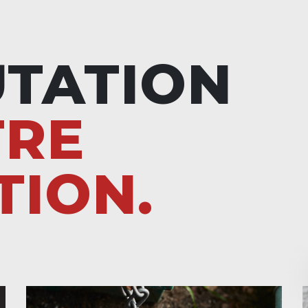
UTATION
TRE
TION.