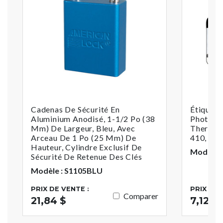
Cadenas De Sécurité En
Étiquett
Aluminium Anodisé, 1-1/2 Po (38
Photo P
Mm) De Largeur, Bleu, Avec
Thermop
Arceau De 1 Po (25 Mm) De
410, 406
Hauteur, Cylindre Exclusif De
Modèle :
Sécurité De Retenue Des Clés
Modèle : S1105BLU
PRIX DE VENTE :
PRIX DE 
Comparer
21,84 $
7,12 $