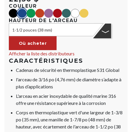
COULEUR
black
blue
green
orange
purple
red
teal
Blanc
yellow
HAUTEUR DE L'ARCEAU
1-1/2 pouces (38 mm)
Où acheter
Afficher la liste des distributeurs
CARACTÉRISTIQUES
Cadenas de sécurité en thermoplastique S31 Global
l'arceau de 3/16 po (4,76 mm) de diamètre s’adapte à
plus d’applications
L'arceau en acier inoxydable de qualité marine 316
offre une résistance supérieure à la corrosion
Corps en thermoplastique vert d'une largeur de 1-3/8
po (35 mm), une manille de 1-7/8 po (48 mm) de
hauteur, avec écartement de l'arceau de 1-1/2 po (38