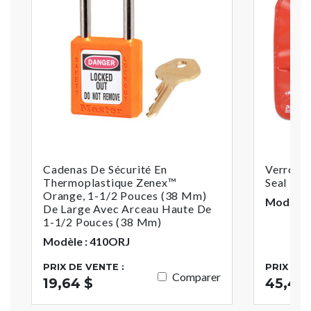
Cadenas De Sécurité En
Verrouil
Thermoplastique Zenex™
Seal Ti
Orange, 1-1/2 Pouces (38 Mm)
Modèle :
De Large Avec Arceau Haute De
1-1/2 Pouces (38 Mm)
Modèle : 410ORJ
PRIX DE VENTE :
PRIX DE 
Comparer
19,64 $
45,46 