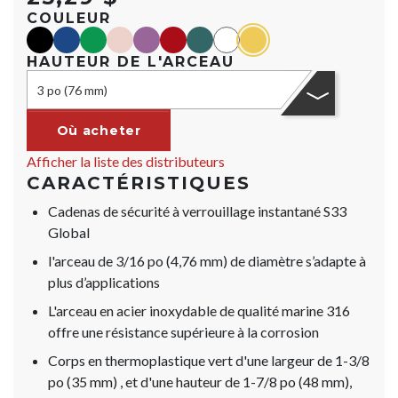
COULEUR
black
blue
green
orange
purple
red
teal
Blanc
yellow
HAUTEUR DE L'ARCEAU
3 po (76 mm)
Où acheter
Afficher la liste des distributeurs
CARACTÉRISTIQUES
Cadenas de sécurité à verrouillage instantané S33
Global
l'arceau de 3/16 po (4,76 mm) de diamètre s’adapte à
plus d’applications
L'arceau en acier inoxydable de qualité marine 316
offre une résistance supérieure à la corrosion
Corps en thermoplastique vert d'une largeur de 1-3/8
po (35 mm) , et d'une hauteur de 1-7/8 po (48 mm),