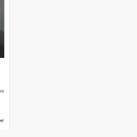
us
er