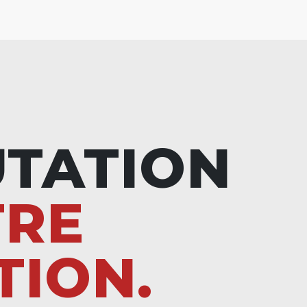
UTATION
TRE
TION.