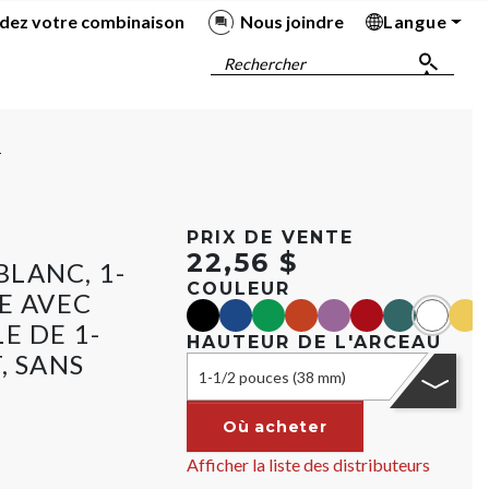
dez votre combinaison
Nous joindre
Langue
Ba
Ba
Ba
Ba
Rechercher
T
PRIX DE VENTE
22,56 $
LANC, 1-
COULEUR
E AVEC
black
blue
green
orange
purple
red
teal
Blanc
yell
E DE 1-
HAUTEUR DE L'ARCEAU
, SANS
1-1/2 pouces (38 mm)
É
Où acheter
Afficher la liste des distributeurs