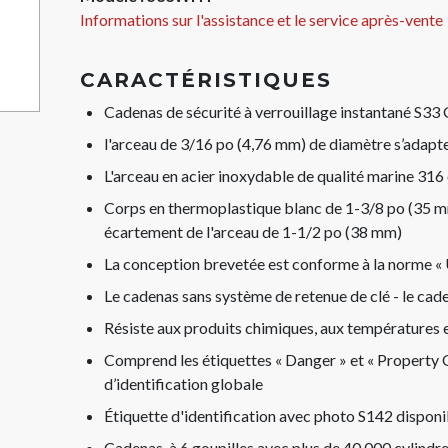
Informations sur l'assistance et le service après-vente
CARACTÉRISTIQUES
Cadenas de sécurité à verrouillage instantané S33
l'arceau de 3/16 po (4,76 mm) de diamètre s’adapte
L'arceau en acier inoxydable de qualité marine 316 
Corps en thermoplastique blanc de 1-3/8 po (35 mm
écartement de l'arceau de 1-1/2 po (38 mm)
La conception brevetée est conforme à la norme « 
Le cadenas sans système de retenue de clé - le caden
Résiste aux produits chimiques, aux températures 
Comprend les étiquettes « Danger » et « Property Of
d’identification globale
Étiquette d'identification avec photo S142 disponi
Cadenas, à 6 goupilles avec plus de 40 000 cylindr