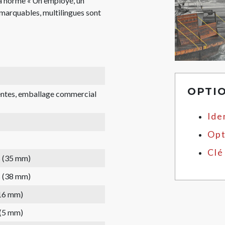
 la norme « Un employé, un
 marquables, multilingues sont
OPTI
rentes, emballage commercial
Ide
Opt
Clé
s (35 mm)
s (38 mm)
(16 mm)
 (5 mm)