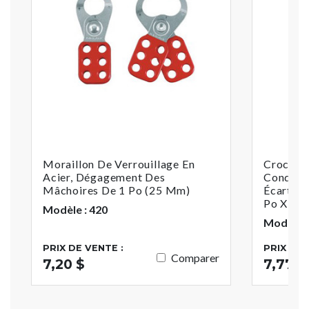
Moraillon De Verrouillage En
Crochet
Acier, Dégagement Des
Conduct
Mâchoires De 1 Po (25 Mm)
Écartem
Po X 2-
Modèle : 420
Modèle :
PRIX DE VENTE :
PRIX DE 
Comparer
7,20 $
7,77 $