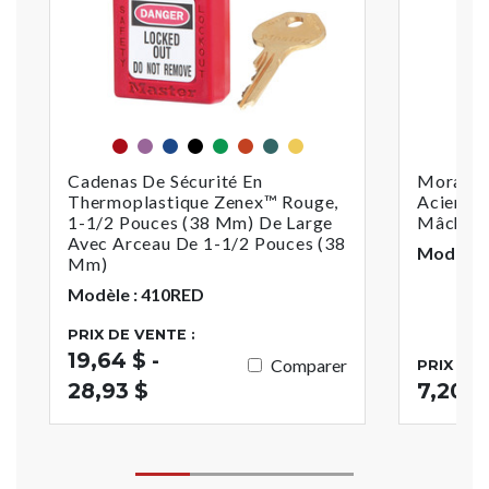
Rouge
Violet
Bleu
Noir
Vert
Orange
Sarcelle
jaune
Cadenas De Sécurité En
Moraillo
Thermoplastique Zenex™ Rouge,
Acier, 
1-1/2 Pouces (38 Mm) De Large
Mâchoir
Avec Arceau De 1-1/2 Pouces (38
Modèle :
Mm)
Modèle : 410RED
PRIX DE VENTE :
19,64 $ -
Comparer
PRIX DE 
28,93 $
7,20 $