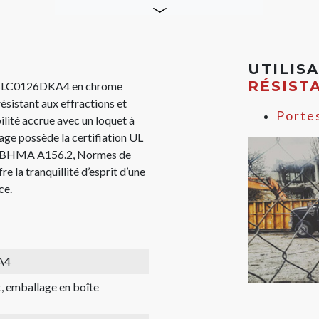
UTILIS
RÉSIST
N° SLC0126DKA4 en chrome
résistant aux effractions et
Porte
ilité accrue avec un loquet à
age possède la certifiation UL
SI/BHMA A156.2, Normes de
re la tranquillité d’esprit d’une
ce.
A4
, emballage en boîte