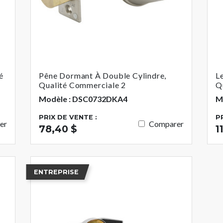
é
Pêne Dormant À Double Cylindre,
L
Qualité Commerciale 2
Q
Modèle : DSC0732DKA4
M
PRIX DE VENTE :
P
er
Comparer
78,40 $
1
ENTREPRISE