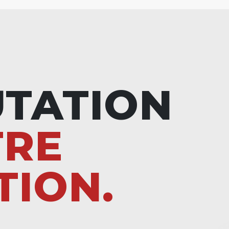
UTATION
TRE
TION.