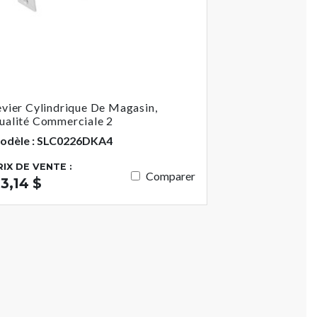
evier Cylindrique De Magasin,
ualité Commerciale 2
odèle : SLC0226DKA4
RIX DE VENTE :
Comparer
13,14 $