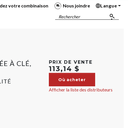
dez votre combinaison
Nous joindre
Langue
Ba
Ba
Ba
Ba
Rechercher
E À CLÉ,
PRIX DE VENTE
113,14 $
Où acheter
LITÉ
Afficher la liste des distributeurs