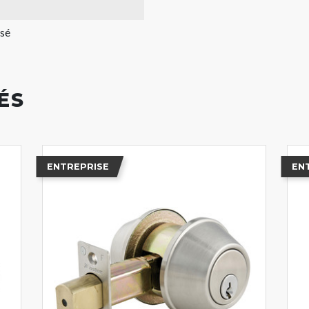
sé
ÉS
ENTREPRISE
EN