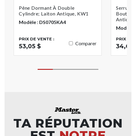
Pêne Dormant À Double
Serrure 
Cylindre; Laiton Antique, KW1
Bouton D
Antique,
Modèle : DS0705KA4
Modèle 
PRIX DE VENTE :
PRIX DE 
Comparer
53,05 $
34,63 
TA RÉPUTATION
EST
NOTRE