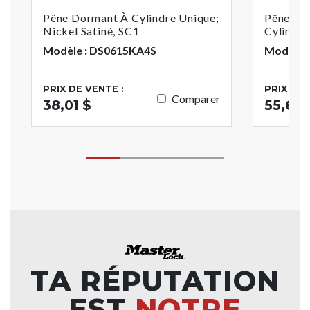
Pêne Dormant À Cylindre Unique;
Pêne Do
Nickel Satiné, SC1
Cylindre
Modèle : DS0615KA4S
Modèle 
PRIX DE VENTE :
PRIX DE 
Comparer
38,01 $
55,60 
TA RÉPUTATION
EST
NOTRE