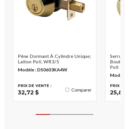
Pêne Dormant À Cylindre Unique;
Serrure 
Laiton Poli, WR3/5
Bouton D
Poli
Modèle : DS0603KA4W
Modèle 
PRIX DE VENTE :
PRIX DE 
Comparer
32,72 $
25,86 