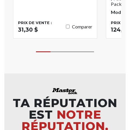
Pack De
Modèle 
PRIX DE VENTE :
PRIX DE 
Comparer
31,30 $
124,37
TA RÉPUTATION
EST
NOTRE
RÉPUTATION.