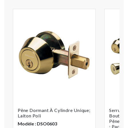
Pêne Dormant À Cylindre Unique;
Serrure 
Laiton Poli
Bouton D
Pêne Do
Modèle : DSO0603
; Pack As