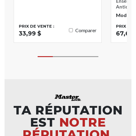
Ensembl
Antique
Modèle 
PRIX DE VENTE :
PRIX DE 
Comparer
33,99 $
67,65 
TA RÉPUTATION
EST
NOTRE
RÉPUTATION.