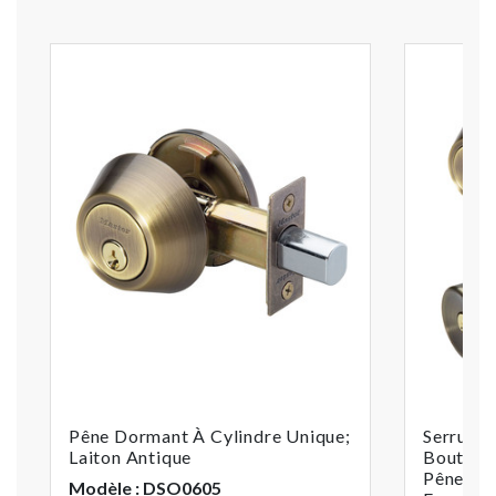
Pêne Dormant À Cylindre Unique;
Serrure 
Laiton Antique
Bouton D
Pêne Dor
Modèle : DSO0605