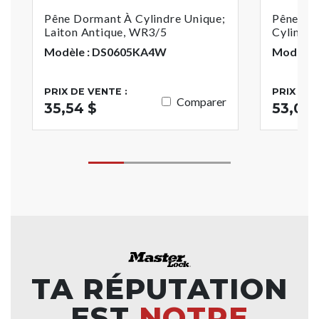
Pêne Dormant À Cylindre Unique;
Pêne Do
Laiton Antique, WR3/5
Cylindre
Modèle : DS0605KA4W
Modèle 
PRIX DE VENTE :
PRIX DE 
Comparer
35,54 $
53,05 
TA RÉPUTATION
EST
NOTRE