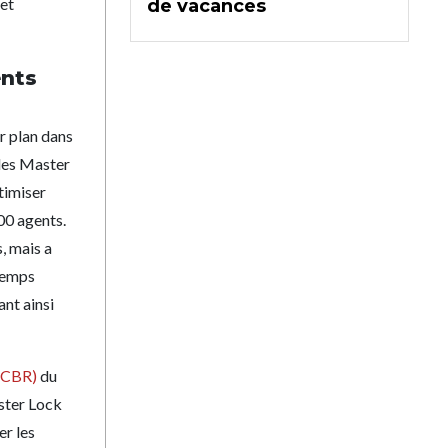
 et
de vacances
ents
r plan dans
 les Master
timiser
00 agents.
, mais a
temps
nt ainsi
MCBR)
du
ster Lock
er les