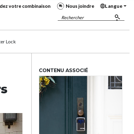
dez votre combinaison
Nous joindre
Langue
Ba
Ba
Ba
Ba
Rechercher
ter Lock
CONTENU ASSOCIÉ
rs