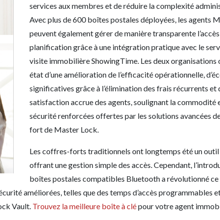
services aux membres et de réduire la complexité adminis
Avec plus de 600 boîtes postales déployées, les agents
peuvent également gérer de manière transparente l’accès 
planification grâce à une intégration pratique avec le ser
visite immobilière ShowingTime. Les deux organisations o
état d’une amélioration de l’efficacité opérationnelle, d’
significatives grâce à l’élimination des frais récurrents et 
satisfaction accrue des agents, soulignant la commodité e
sécurité renforcées offertes par les solutions avancées d
fort de Master Lock.
Les coffres-forts traditionnels ont longtemps été un outil 
offrant une gestion simple des accès. Cependant, l’introd
boîtes postales compatibles Bluetooth a révolutionné c
sécurité améliorées, telles que des temps d’accès programmables e
ock Vault.
Trouvez la meilleure boîte à clé
pour votre agent immobil