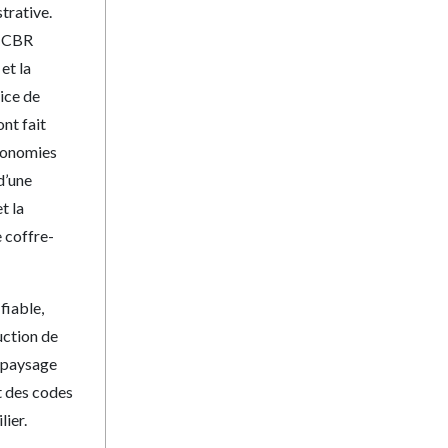
trative.
 MCBR
et la
vice de
nt fait
économies
d’une
t la
e coffre-
fiable,
uction de
e paysage
t des codes
ier.