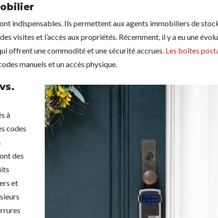
obilier
sont indispensables. Ils permettent aux agents immobiliers de stoc
n des visites et l’accès aux propriétés. Récemment, il y a eu une évol
qui offrent une commodité et une sécurité accrues.
Les boîtes post
s codes manuels et un accès physique.
vs.
s à
des codes
s
sont des
its
ers et
usieurs
errures