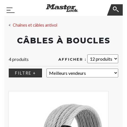
Master Lock
Basculer la navigation
Sauter la navigation
Chaînes et câbles antivol
CÂBLES À BOUCLES
4 produits
AFFICHER :
TRIER :
FILTRE +