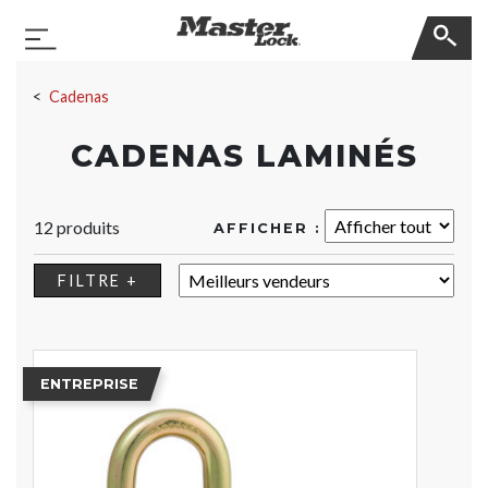
Master Lock
Basculer la navigation
Sauter la navigation
Cadenas
CADENAS LAMINÉS
12 produits
AFFICHER :
TRIER :
FILTRE +
ENTREPRISE