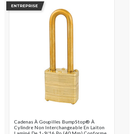
ENTREPRISE
Cadenas À Goupilles BumpStop® À
Cylindre Non Interchangeable En Laiton
Laminé De 1-9/16 Po (40 Mm) Conforme