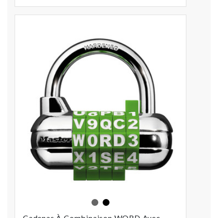
Assorties
Noir
Cadenas À Combinaison WORD Avec